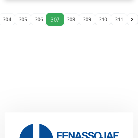
307
304
305
306
308
309
310
311
Página 307 de 312