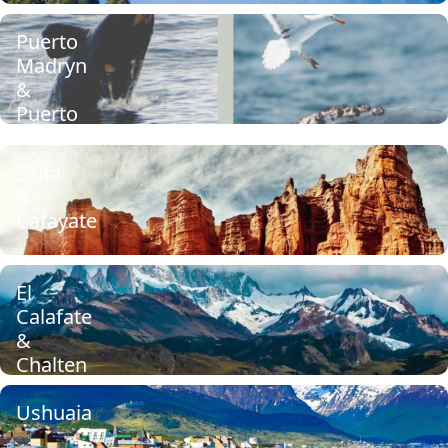
Puerto
Madryn
&
Puerto
Piramides
Salta
&
Cafayate
El
Calafate
&
Chalten
Ushuaia