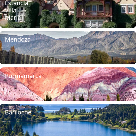
Estancia
Villa
Maria
Mendoza
Purmamarca
Bariloche