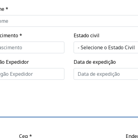
me
*
cimento
*
Estado civil
ão Expedidor
Data de expedição
Cep
*
Ende