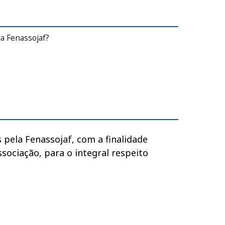
da Fenassojaf?
ificações da Fenassojaf?
 pela Fenassojaf, com a finalidade
ssociação, para o integral respeito