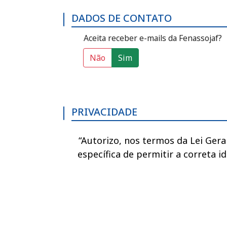
DADOS DE CONTATO
Aceita receber e-mails da Fenassojaf?
Aceita receber e-mails da
Não
Sim
PRIVACIDADE
“Autorizo, nos termos da Lei Gera
específica de permitir a correta i