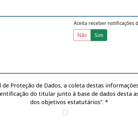
Aceita receber notificações 
 Fenassojaf?
Aceita receber not
Não
Sim
l de Proteção de Dados, a coleta destas informações
dentificação do titular junto à base de dados desta a
dos objetivos estatutários”.
*