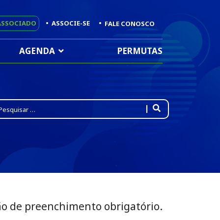
ASSOCIADO
•
ASSOCIE-SE
•
FALE CONOSCO
AGENDA
PERMUTAS
pe 2 or more characters for results.
ão de preenchimento obrigatório.