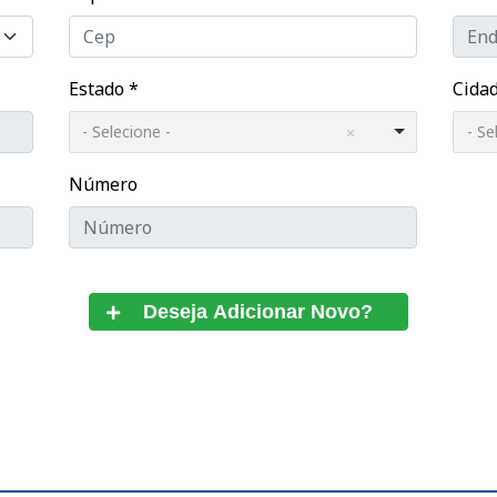
Estado
*
Cida
- Selecione -
- Se
Número