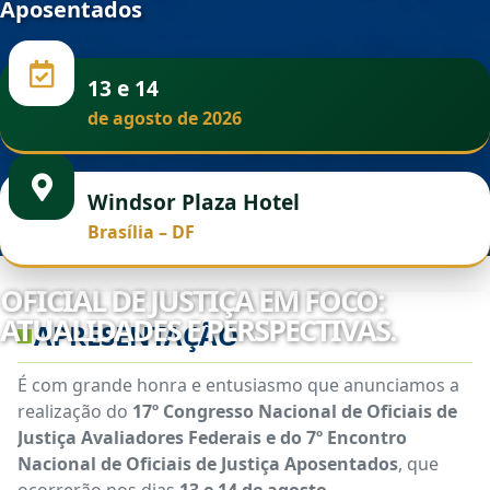
Aposentados
13 e 14
de agosto de 2026
Windsor Plaza Hotel
Brasília – DF
OFICIAL DE JUSTIÇA EM FOCO:
ATUALIDADES E PERSPECTIVAS.
APRESENTAÇÃO
É com grande honra e entusiasmo que anunciamos a
realização do
17º Congresso Nacional de Oficiais de
Justiça Avaliadores Federais e do 7º Encontro
Nacional de Oficiais de Justiça Aposentados
, que