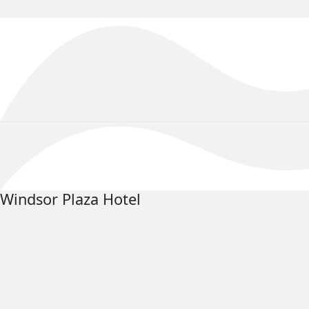
Brasília te espera nos dias
13 e 14 de agosto
! Até lá!
Windsor Plaza Hotel