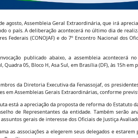
 de agosto, Assembleia Geral Extraordinária, que irá apreci
 todo o país. A deliberação acontecerá no último dia de real
dores Federais (CONOJAF) e do 7º Encontro Nacional dos Of
nvocação publicado abaixo, a assembleia acontecerá no 
ul, Quadra 05, Bloco H, Asa Sul, em Brasília (DF), às 15h e
bros da Diretoria Executiva da Fenassojaf, os presidentes
es em Assembleias Gerais Extraordinárias, conforme previst
uta está a apreciação da proposta de reforma do Estatuto da
nselho de Representantes da entidade. Também serão anal
assuntos gerais de interesse dos Oficiais de Justiça Avaliad
clama as associações a elegerem seus delegados e estarem 